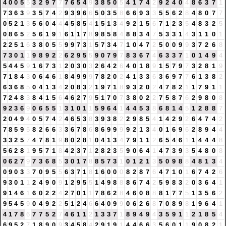
4
0
0
5
5
3
2
9
7
7
7
6
5
4
9
3
8
5
0
5
4
1
7
4
2
9
2
4
0
4
8
6
3
7
1
7
3
6
3
9
3
5
7
4
2
9
3
9
6
6
5
0
3
5
8
6
6
9
3
3
5
5
6
2
8
4
8
0
7
7
0
5
2
1
3
5
6
0
4
4
4
5
8
5
4
1
5
1
3
4
9
2
1
5
6
7
1
2
3
5
4
8
3
2
5
0
8
6
5
2
5
6
1
9
1
6
1
1
7
8
9
8
5
8
4
8
8
3
4
7
5
3
3
1
4
3
1
1
0
1
2
2
5
1
6
3
8
0
5
5
9
9
7
3
1
5
7
3
4
7
1
0
4
7
2
5
0
0
9
9
3
7
2
6
8
7
3
0
1
1
9
8
9
2
2
6
2
9
5
5
9
0
7
9
7
8
3
6
7
4
6
3
3
7
1
0
1
4
9
4
5
4
4
5
9
1
6
7
3
1
2
0
3
0
3
2
6
4
2
6
4
0
1
8
9
1
5
7
9
7
3
2
8
1
9
7
1
8
4
3
0
6
4
6
1
8
4
9
9
9
7
8
2
0
2
4
1
3
3
6
3
6
9
7
7
6
1
3
8
2
6
3
6
8
5
0
4
1
3
4
2
0
8
3
2
1
9
7
1
8
9
3
2
0
2
4
7
8
2
1
1
7
9
1
1
7
2
4
8
3
8
4
1
5
6
4
6
2
7
9
5
1
7
0
7
3
8
0
2
2
7
5
8
7
6
2
9
8
0
8
9
2
3
6
9
0
6
5
5
1
3
1
0
1
1
5
9
6
4
1
4
4
5
3
8
6
8
1
4
5
1
2
8
8
7
2
0
4
9
4
0
5
7
4
2
4
6
5
3
8
3
9
3
8
2
2
9
8
5
4
1
4
2
9
2
6
4
7
4
2
7
8
5
9
5
8
2
6
6
3
3
6
7
8
6
8
6
9
9
9
9
2
1
3
4
0
1
6
9
6
2
8
9
4
4
3
3
2
5
7
4
7
8
1
9
8
0
2
8
1
0
4
1
3
4
7
9
1
1
2
6
5
4
6
1
1
4
4
4
8
5
6
2
8
1
9
5
7
1
8
4
2
3
7
1
2
8
2
3
5
9
0
6
4
1
4
7
3
9
3
5
4
8
0
8
0
6
2
7
9
7
3
6
8
5
3
0
1
7
8
8
5
7
3
1
0
1
2
1
3
5
0
9
8
8
4
8
1
3
4
0
9
0
3
3
7
0
9
5
5
6
3
7
1
8
1
6
0
0
0
8
2
8
7
6
4
7
1
0
1
6
7
4
2
6
9
3
0
1
1
2
4
9
0
9
1
2
9
5
5
1
4
9
8
8
8
6
7
4
2
5
9
8
3
2
0
3
6
4
1
9
1
4
6
1
6
0
2
2
4
2
7
0
1
1
7
8
6
2
8
4
6
0
8
8
8
1
7
7
5
1
3
5
6
2
9
5
4
5
9
0
4
9
2
2
5
1
2
4
6
6
4
0
9
9
0
6
2
6
8
7
0
8
9
8
1
9
6
4
1
4
1
7
8
6
7
7
5
2
7
4
6
1
1
2
1
3
3
7
1
8
9
4
9
4
3
5
9
1
1
2
1
8
5
4
6
9
5
2
7
1
8
9
0
9
3
4
5
8
4
2
9
1
9
1
4
4
6
6
3
5
6
0
1
1
9
0
8
2
1