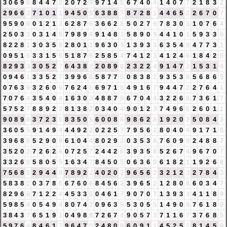
3
0
6
9
6
8
4
4
7
2
2
0
7
2
9
9
7
1
4
5
6
7
4
0
4
1
4
0
7
7
2
1
8
3
2
2
9
6
6
3
7
1
0
1
1
9
4
5
0
5
6
3
8
8
7
8
7
2
8
1
4
4
6
5
2
2
6
7
0
7
9
5
9
0
9
0
1
2
1
3
6
2
8
7
6
3
6
6
2
8
5
0
2
7
9
7
8
3
0
3
1
0
7
6
4
2
5
0
3
3
0
3
1
4
5
7
9
8
9
8
9
1
4
8
3
5
8
9
0
9
4
4
1
0
1
5
9
3
3
6
8
2
2
8
1
3
0
3
5
8
2
8
0
1
1
9
6
3
0
3
1
3
9
3
3
6
3
5
4
9
4
7
7
3
1
0
9
5
1
6
3
3
1
5
6
5
1
8
7
6
2
5
8
5
4
7
4
1
2
3
4
1
2
4
6
1
8
4
2
6
8
2
9
3
3
3
0
5
2
7
6
4
3
8
2
2
0
8
9
8
2
3
2
2
4
9
1
4
7
2
1
5
3
1
4
0
9
4
6
1
3
3
5
2
7
3
9
9
6
6
5
8
7
7
5
0
8
3
8
2
9
3
5
3
8
5
6
8
6
5
0
7
6
3
9
3
2
6
0
6
7
6
2
4
6
6
9
7
1
8
4
9
1
6
7
9
4
4
7
2
2
7
6
4
1
7
0
7
6
4
3
5
4
0
4
1
6
3
0
3
4
8
8
7
6
6
7
0
4
4
3
2
2
6
8
7
3
6
1
7
5
7
5
2
7
8
8
9
2
2
8
1
3
8
2
0
3
4
0
4
9
0
1
2
3
7
4
9
6
6
2
6
0
1
1
9
0
8
9
8
3
7
2
3
5
8
3
5
0
5
6
0
0
8
8
9
8
6
2
8
1
9
2
0
2
5
0
8
4
3
3
6
0
5
5
9
1
4
9
4
4
4
9
2
2
0
2
2
5
7
7
9
5
6
2
8
0
4
0
4
9
1
7
1
8
3
9
6
8
5
5
2
9
0
9
6
1
0
4
4
8
0
2
9
2
0
3
5
3
8
7
6
0
9
9
2
4
8
8
7
3
5
2
0
2
7
2
6
2
8
0
7
2
5
7
2
4
4
2
6
3
9
3
5
8
5
2
6
7
4
9
6
7
0
7
3
3
2
6
8
5
8
0
5
5
1
6
3
4
7
8
4
5
0
5
0
6
3
6
9
6
1
8
2
1
1
9
2
6
8
7
5
6
8
5
2
9
4
4
8
7
8
9
2
2
4
0
2
0
2
9
6
5
6
2
3
2
1
2
3
2
7
8
4
3
5
8
3
8
2
0
3
7
8
6
6
7
6
0
6
8
4
5
6
2
3
9
6
5
2
1
2
8
0
8
6
0
3
4
7
8
2
9
6
6
7
1
2
2
4
4
5
3
3
6
0
4
6
1
7
9
0
7
0
7
1
3
9
3
3
4
1
1
8
9
5
9
8
5
4
0
5
4
9
4
8
0
7
4
2
0
9
6
3
9
5
3
0
5
5
1
4
9
0
9
7
6
1
8
9
3
8
4
3
7
6
5
1
9
1
0
4
9
8
8
7
2
6
7
4
9
0
5
7
3
7
1
1
6
7
3
7
6
8
5
5
9
7
6
4
8
4
6
1
7
9
6
4
7
2
2
4
8
0
8
6
0
9
1
1
4
5
2
5
7
8
1
4
5
9