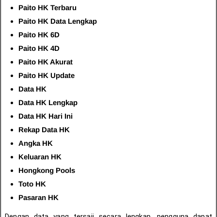
Paito HK Terbaru
Paito HK Data Lengkap
Paito HK 6D
Paito HK 4D
Paito HK Akurat
Paito HK Update
Data HK
Data HK Lengkap
Data HK Hari Ini
Rekap Data HK
Angka HK
Keluaran HK
Hongkong Pools
Toto HK
Pasaran HK
Dengan data yang tersaji secara lengkap, pengguna dapat