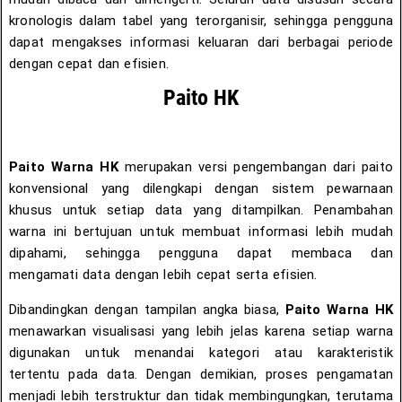
kronologis dalam tabel yang terorganisir, sehingga pengguna
dapat mengakses informasi keluaran dari berbagai periode
dengan cepat dan efisien.
Paito HK
Paito Warna HK
merupakan versi pengembangan dari paito
konvensional yang dilengkapi dengan sistem pewarnaan
khusus untuk setiap data yang ditampilkan. Penambahan
warna ini bertujuan untuk membuat informasi lebih mudah
dipahami, sehingga pengguna dapat membaca dan
mengamati data dengan lebih cepat serta efisien.
Dibandingkan dengan tampilan angka biasa,
Paito Warna HK
menawarkan visualisasi yang lebih jelas karena setiap warna
digunakan untuk menandai kategori atau karakteristik
tertentu pada data. Dengan demikian, proses pengamatan
menjadi lebih terstruktur dan tidak membingungkan, terutama