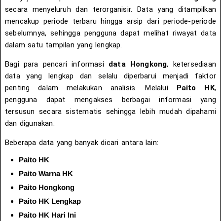
secara menyeluruh dan terorganisir. Data yang ditampilkan
mencakup periode terbaru hingga arsip dari periode-periode
sebelumnya, sehingga pengguna dapat melihat riwayat data
dalam satu tampilan yang lengkap.
Bagi para pencari informasi
data Hongkong
, ketersediaan
data yang lengkap dan selalu diperbarui menjadi faktor
penting dalam melakukan analisis. Melalui
Paito HK
,
pengguna dapat mengakses berbagai informasi yang
tersusun secara sistematis sehingga lebih mudah dipahami
dan digunakan.
Beberapa data yang banyak dicari antara lain:
Paito HK
Paito Warna HK
Paito Hongkong
Paito HK Lengkap
Paito HK Hari Ini