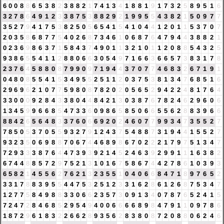
6
0
0
8
8
6
5
3
8
2
3
8
8
2
1
7
4
1
3
4
1
8
8
1
9
1
7
3
2
5
8
9
5
1
6
3
2
7
8
6
4
9
1
2
3
3
8
7
5
3
8
8
2
9
2
1
9
9
5
5
4
3
8
2
1
5
0
9
7
7
3
5
2
7
9
4
1
7
5
3
8
2
5
0
5
6
5
4
1
5
4
1
0
4
4
1
2
0
1
1
5
3
7
0
7
2
0
3
5
8
6
8
7
7
5
4
0
2
6
8
7
3
4
6
1
0
6
8
7
6
4
7
9
4
4
3
8
8
2
1
0
2
3
6
9
8
6
3
7
1
5
8
4
3
7
4
9
0
1
1
3
2
1
0
1
1
2
0
8
8
5
4
3
2
5
9
3
8
6
5
5
4
1
1
2
8
8
0
6
6
3
0
5
4
9
7
1
6
6
3
6
6
5
7
3
8
3
1
7
8
2
3
7
6
4
5
8
8
0
8
7
9
9
0
9
7
1
9
4
4
3
7
0
7
7
4
6
8
3
2
6
7
1
9
1
0
4
8
0
8
5
5
4
1
5
3
4
9
5
5
2
5
1
1
2
0
3
7
5
3
8
1
3
4
7
6
8
5
1
6
2
9
6
9
6
2
1
0
7
7
5
9
8
0
8
7
8
2
0
2
0
5
6
5
2
9
4
2
2
4
8
1
7
6
4
3
3
0
0
0
9
2
8
4
3
3
8
0
4
4
8
4
2
1
3
0
3
8
7
6
7
8
2
4
6
2
9
6
0
6
1
3
4
5
9
9
6
6
8
5
4
7
3
3
6
0
9
8
6
5
8
5
0
6
6
5
5
6
2
8
8
3
9
6
6
8
8
4
2
6
5
6
4
8
3
3
7
6
0
6
6
9
2
0
2
4
6
0
7
7
9
9
3
4
7
3
5
5
2
7
7
8
5
0
5
3
7
0
5
5
9
3
2
7
9
1
2
4
3
7
5
4
8
8
7
3
1
9
4
4
1
5
5
2
7
9
3
2
3
5
0
6
9
8
8
7
0
6
7
4
4
6
8
9
8
6
7
0
2
2
2
1
7
9
7
5
1
3
4
7
7
2
9
3
3
3
8
7
6
4
4
7
3
9
3
9
2
1
4
5
2
4
6
3
9
2
9
9
1
1
1
6
3
8
2
6
7
4
4
8
8
5
7
2
9
7
5
2
1
3
1
0
1
6
7
5
8
6
7
4
4
2
7
8
6
1
0
3
9
3
6
5
8
2
1
4
5
5
6
2
7
6
2
1
3
2
3
5
5
1
0
4
0
6
6
8
4
7
1
8
9
7
6
5
2
3
3
1
7
8
8
3
9
5
5
4
4
7
5
3
2
5
1
2
3
3
1
6
2
8
6
1
2
6
8
7
5
3
4
7
1
2
7
7
5
8
4
9
8
8
3
3
0
6
6
2
3
5
7
3
0
9
1
3
4
0
7
8
7
6
5
2
4
1
5
7
2
4
7
2
8
4
6
8
5
2
9
5
4
9
4
0
0
6
6
6
6
8
9
8
4
7
9
1
1
0
9
7
8
6
1
8
7
2
9
6
1
8
3
2
2
6
6
2
8
9
3
5
6
2
8
3
8
0
8
7
2
0
8
8
0
6
2
4
6