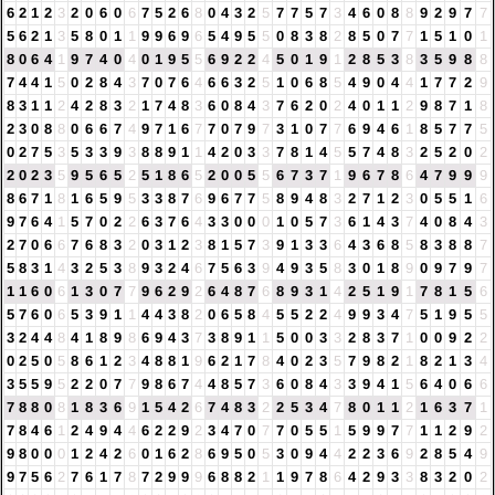
6
2
1
2
3
2
0
6
0
6
7
5
2
6
8
0
4
3
2
5
7
7
5
7
3
4
6
0
8
8
9
2
9
7
7
5
6
2
1
3
5
8
0
1
1
9
9
6
9
6
5
4
9
5
5
0
8
3
8
2
8
5
0
7
7
1
5
1
0
1
8
0
6
4
1
9
7
4
0
4
0
1
9
5
5
6
9
2
2
4
5
0
1
9
1
2
8
5
3
8
3
5
9
8
8
7
4
4
1
5
0
2
8
4
3
7
0
7
6
4
6
6
3
2
5
1
0
6
8
5
4
9
0
4
4
1
7
7
2
9
8
3
1
1
2
4
2
8
3
2
1
7
4
8
3
6
0
8
4
3
7
6
2
0
2
4
0
1
1
2
9
8
7
1
8
2
3
0
8
8
0
6
6
7
4
9
7
1
6
7
7
0
7
9
7
3
1
0
7
7
6
9
4
6
1
8
5
7
7
5
0
2
7
5
3
5
3
3
9
3
8
8
9
1
1
4
2
0
3
3
7
8
1
4
5
5
7
4
8
3
2
5
2
0
2
2
0
2
3
5
9
5
6
5
2
5
1
8
6
5
2
0
0
5
5
6
7
3
7
1
9
6
7
8
6
4
7
9
9
9
8
6
7
1
8
1
6
5
9
5
3
3
8
7
6
9
6
7
7
5
8
9
4
8
3
2
7
1
2
3
0
5
5
1
6
9
7
6
4
1
5
7
0
2
2
6
3
7
6
4
3
3
0
0
0
1
0
5
7
3
6
1
4
3
7
4
0
8
4
3
2
7
0
6
6
7
6
8
3
2
0
3
1
2
3
8
1
5
7
3
9
1
3
3
6
4
3
6
8
5
8
3
8
8
7
5
8
3
1
4
3
2
5
3
8
9
3
2
4
6
7
5
6
3
9
4
9
3
5
8
3
0
1
8
9
0
9
7
9
7
1
1
6
0
6
1
3
0
7
7
9
6
2
9
2
6
4
8
7
6
8
9
3
1
4
2
5
1
9
1
7
8
1
5
6
5
7
6
0
6
5
3
9
1
1
4
4
3
8
2
0
6
5
8
4
5
5
2
2
4
9
9
3
4
7
5
1
9
5
5
3
2
4
4
8
4
1
8
9
8
6
9
4
3
7
3
8
9
1
1
5
0
0
3
3
2
8
3
7
1
0
0
9
2
2
0
2
5
0
5
8
6
1
2
3
4
8
8
1
9
6
2
1
7
8
4
0
2
3
5
7
9
8
2
1
8
2
1
3
4
3
5
5
9
5
2
2
0
7
7
9
8
6
7
4
4
8
5
7
3
6
0
8
4
3
3
9
4
1
5
6
4
0
6
6
7
8
8
0
8
1
8
3
6
9
1
5
4
2
6
7
4
8
3
2
2
5
3
4
7
8
0
1
1
2
1
6
3
7
1
7
8
4
6
1
2
4
9
4
4
6
2
2
9
2
3
4
7
0
7
7
0
5
5
1
5
9
9
7
7
1
1
2
9
2
9
8
0
0
0
1
2
4
2
6
0
1
6
2
8
6
9
5
0
5
3
0
9
4
4
2
2
3
6
9
2
8
5
4
9
9
7
5
6
2
7
6
1
7
8
7
2
9
9
9
6
8
8
2
1
1
9
7
8
6
4
2
9
3
3
8
3
2
0
2