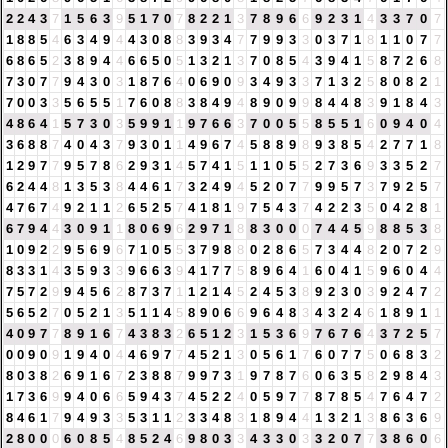
2
2
4
3
7
1
5
6
3
9
5
1
7
0
7
8
2
2
1
3
7
8
9
6
6
9
2
3
1
4
3
3
7
0
7
1
8
8
5
4
6
3
4
9
4
4
3
0
8
8
3
9
3
4
7
7
9
9
3
3
0
3
7
1
8
1
1
0
7
7
6
8
6
5
2
3
8
9
4
4
6
6
5
0
5
1
3
2
1
3
7
0
8
5
4
3
9
4
1
5
8
7
2
6
8
7
3
0
7
7
9
4
3
0
3
1
8
7
6
4
0
6
9
0
9
3
4
9
3
3
7
1
3
2
5
8
0
8
2
1
7
0
0
3
3
5
6
5
5
1
7
6
0
8
8
3
8
4
9
4
8
9
0
9
9
8
4
4
8
3
9
1
8
4
3
4
8
6
4
1
5
7
3
0
3
5
9
9
1
1
9
7
6
6
3
7
0
0
5
5
8
5
5
1
6
0
9
4
0
4
3
6
8
8
7
4
0
4
3
7
9
3
0
1
1
4
9
6
7
4
5
8
8
9
8
9
3
8
5
4
2
7
7
1
8
1
2
9
7
7
9
5
7
8
6
2
9
3
1
4
5
7
4
1
5
1
1
0
5
5
2
7
3
6
9
3
3
5
2
7
6
2
4
4
8
1
3
5
3
8
4
4
6
1
7
3
2
4
9
4
5
2
0
7
7
9
9
5
7
3
7
9
2
5
7
4
7
6
7
4
9
2
1
1
2
6
5
2
5
7
4
1
8
1
9
7
5
4
3
7
4
2
2
3
5
0
4
2
8
1
6
7
9
4
4
3
0
9
1
1
8
0
6
9
6
2
9
7
1
8
8
3
0
0
0
7
4
4
5
9
8
8
5
3
8
1
0
9
2
2
9
5
6
9
6
7
1
0
5
5
3
7
9
8
8
0
2
8
6
5
7
3
4
4
8
2
0
7
2
9
8
3
3
1
4
3
5
9
3
3
9
6
6
3
9
4
1
7
7
5
8
9
6
4
1
6
0
4
1
5
9
6
0
4
4
7
5
7
2
9
9
4
5
6
2
8
7
3
7
1
1
2
1
4
5
2
4
5
3
8
9
2
3
0
3
9
2
4
7
2
5
6
5
2
7
0
5
2
1
3
5
1
1
4
5
8
9
0
6
6
9
6
4
8
3
4
3
2
4
6
1
8
9
1
1
4
0
9
7
7
8
9
1
6
7
4
3
8
3
2
6
5
1
2
3
1
5
3
6
9
7
6
7
6
4
3
7
2
5
7
0
0
9
0
9
1
9
4
0
4
4
6
9
7
7
4
5
2
1
3
0
5
6
1
7
6
0
7
7
5
0
6
8
3
2
8
0
3
8
2
6
9
1
6
7
2
3
8
8
7
9
9
7
3
1
9
7
8
7
6
0
6
3
5
8
2
9
8
4
3
1
7
3
6
9
9
4
0
6
6
5
9
4
3
7
4
5
2
2
4
0
5
9
7
7
8
7
8
5
4
7
6
4
7
2
8
4
6
1
7
9
4
9
3
3
5
3
1
1
2
3
3
4
8
3
1
8
9
4
4
1
3
2
1
3
8
6
3
6
9
2
8
0
0
0
6
0
8
5
4
8
5
2
4
6
9
8
0
3
3
4
3
3
0
3
3
2
0
7
7
3
8
6
0
6