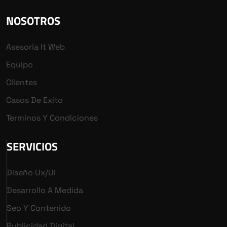
NOSOTROS
Asesoria It Web
Equipo
Clientes
Casos De Exito
Terminos Y Condiciones
SERVICIOS
Diseño Ux/ui
Desarrollo A Medida
Seo Y Contenido
Publicidad Digital