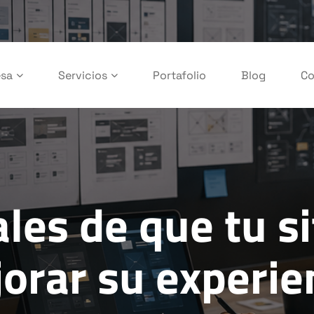
sa
Servicios
Portafolio
Blog
Co
les de que tu si
orar su experie