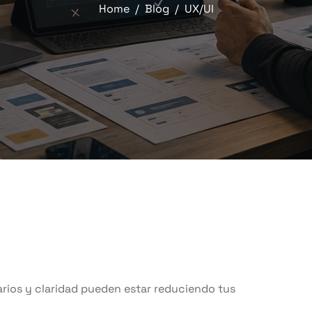
Home
Blog
UX/UI
arios y claridad pueden estar reduciendo tus