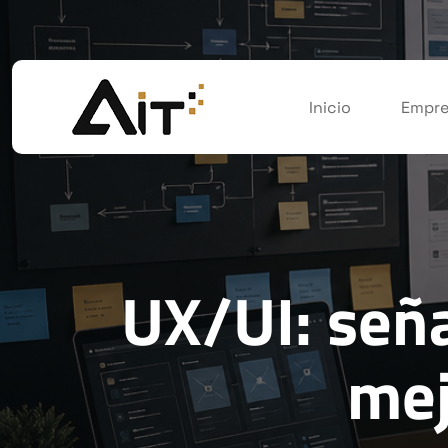
Inicio
Empre
UX/UI: seña
mej