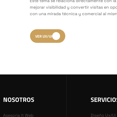
Este tema se relaciona directamente con la
mejorar visibilidad y convertir visitas en 
con una mirada técnica y comercial al mis
VER UX/UI
NOSOTROS
SERVICIO
Asesoria It Web
Diseño Ux/ui