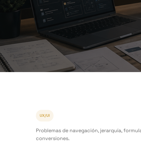
UX/UI
Problemas de navegación, jerarquía, formul
conversiones.