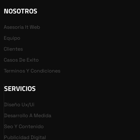
NOSOTROS
Asesoria It Web
Equipo
Clientes
Casos De Exito
Terminos Y Condiciones
SERVICIOS
Diseño Ux/ui
Desarrollo A Medida
Seo Y Contenido
Publicidad Digital