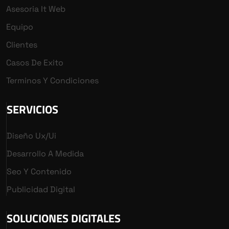
Asesoria It Web
Equipo
Clientes
Casos De Exito
Terminos Y Condiciones
SERVICIOS
Diseño Ux/ui
Desarrollo A Medida
Seo Y Contenido
Publicidad Digital
SOLUCIONES DIGITALES