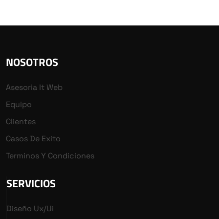
NOSOTROS
Asesoria It Web
Equipo
Clientes
Casos De Exito
Terminos Y Condiciones
SERVICIOS
Diseño Ux/ui