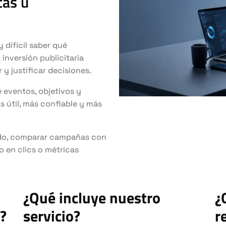
tas u
 difícil saber qué
nversión publicitaria
 y justificar decisiones.
 eventos, objetivos y
s útil, más confiable y más
tado, comparar campañas con
o en clics o métricas
¿Qué incluye nuestro
¿
?
servicio?
r