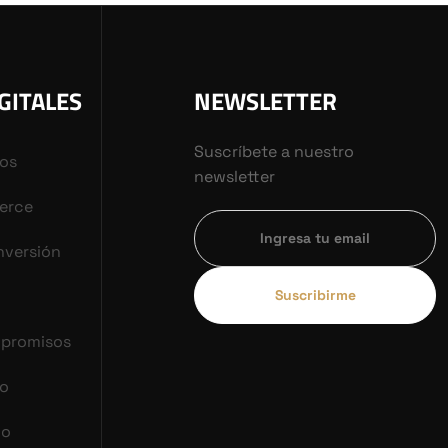
GITALES
NEWSLETTER
Suscríbete a nuestro
vos
newsletter
erce
nversión
Suscribirme
mpromisos
co
do