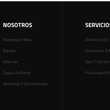
NOSOTROS
SERVICIO
Asesoria It Web
Diseño Ux/ui
Equipo
Desarrollo A
Clientes
Seo Y Conte
Casos De Exito
Publicidad Di
Terminos Y Condiciones