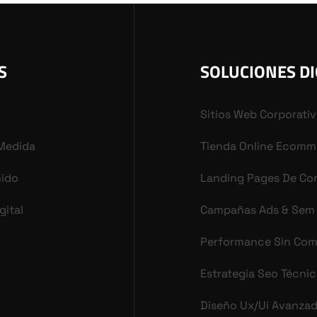
S
SOLUCIONES DI
Sitios Web Corporati
 Medida
Tienda Online Ecomm
nido
Landing Pages De Co
gital
Campañas Ads & Sem
Performance Sin Co
Estrategia Seo Técni
Diseño Ux/ui Avanza