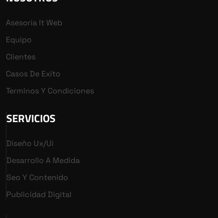
Asesoria It Web
Equipo
Clientes
Casos De Exito
Terminos Y Condiciones
SERVICIOS
Diseño Ux/ui
Desarrollo A Medida
Seo Y Contenido
Publicidad Digital