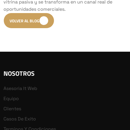
vitrina pasiva y se transforma en un canal real de
oportunidades comerciales.
VOLVER AL BLOG
NOSOTROS
Asesoria It Web
Equipo
Clientes
Casos De Exito
Terminos Y Condiciones