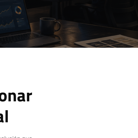
ionar
al