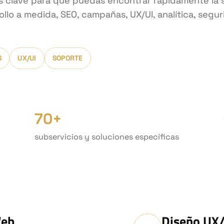
s clave para que puedas encontrar rápidamente la 
ollo a medida, SEO, campañas, UX/UI, analítica, segu
S
UX/UI
SOPORTE
70+
subservicios y soluciones específicas
Web
Diseño UX