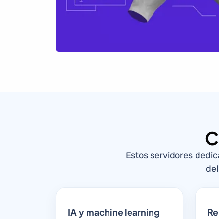
C
Estos servidores dedi
del
IA y machine learning
Re