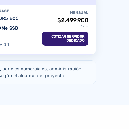
RAGE
MENSUAL
DR5 ECC
$2.499.900
/ mes
NVMe SSD
COTIZAR SERVIDOR
)
DEDICADO
AID 1
, paneles comerciales, administración
egún el alcance del proyecto.