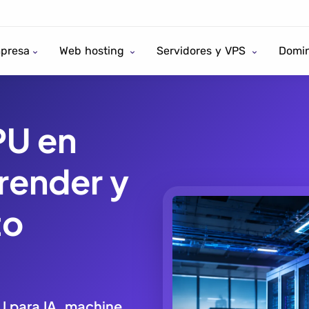
presa
Web hosting
Servidores y VPS
Domin
PU en
 render y
to
U para IA, machine