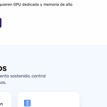
quieren GPU dedicada y memoria de alto
os
nto sostenido, control
sos.
ón