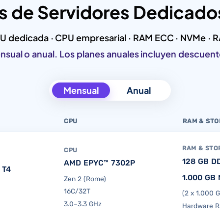
s de Servidores Dedicad
U dedicada · CPU empresarial · RAM ECC · NVMe · R
nsual o anual. Los planes anuales incluyen descuen
Mensual
Anual
CPU
RAM & ST
RAM & STO
CPU
128 GB D
AMD EPYC™ 7302P
 T4
1.000 GB
Zen 2 (Rome)
16C/32T
(2 x 1.000 
3.0–3.3 GHz
Hardware R