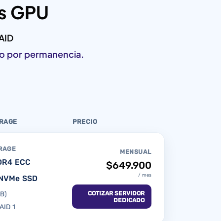
os GPU
AID
to por permanencia.
ORAGE
PRECIO
RAGE
MENSUAL
DR4 ECC
$649.900
/ mes
 NVMe SSD
COTIZAR SERVIDOR
GB)
DEDICADO
AID 1