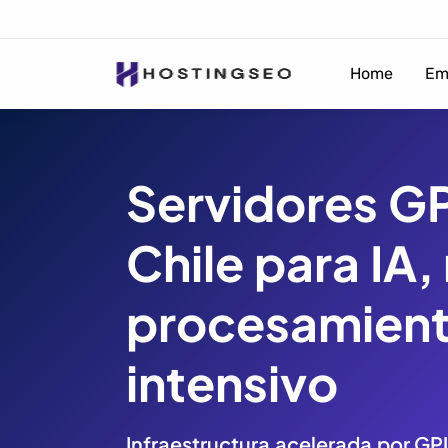
Home
Em
Servidores G
Chile para IA,
procesamien
intensivo
Infraestructura acelerada por GP