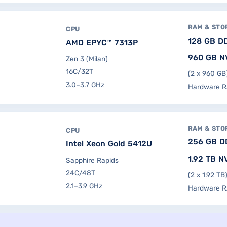
RAM & STO
CPU
128 GB D
AMD EPYC™ 7313P
960 GB N
Zen 3 (Milan)
16C/32T
(2 x 960 GB
3.0–3.7 GHz
Hardware R
RAM & STO
CPU
256 GB D
Intel Xeon Gold 5412U
1.92 TB 
Sapphire Rapids
24C/48T
(2 x 1.92 TB
2.1–3.9 GHz
Hardware R