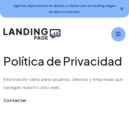
Agencia especialista en diseño y desarrollo de landing pages
de alta conversión.
P
o
l
í
t
i
c
a
d
e
P
r
i
v
a
c
i
d
a
d
Información clara para usuarios, clientes y empresas que
navegan nuestro sitio web.
Contactar