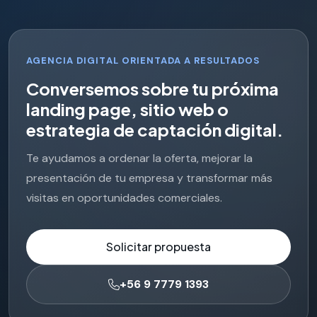
AGENCIA DIGITAL ORIENTADA A RESULTADOS
C
o
n
v
e
r
s
e
m
o
s
s
o
b
r
e
t
u
p
r
ó
x
i
m
a
l
a
n
d
i
n
g
p
a
g
e
,
s
i
t
i
o
w
e
b
o
e
s
t
r
a
t
e
g
i
a
d
e
c
a
p
t
a
c
i
ó
n
d
i
g
i
t
a
l
.
Te ayudamos a ordenar la oferta, mejorar la
presentación de tu empresa y transformar más
visitas en oportunidades comerciales.
Solicitar propuesta
+56 9 7779 1393