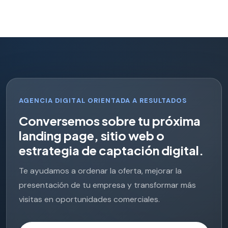
AGENCIA DIGITAL ORIENTADA A RESULTADOS
C
o
n
v
e
r
s
e
m
o
s
s
o
b
r
e
t
u
p
r
ó
x
i
m
a
l
a
n
d
i
n
g
p
a
g
e
,
s
i
t
i
o
w
e
b
o
e
s
t
r
a
t
e
g
i
a
d
e
c
a
p
t
a
c
i
ó
n
d
i
g
i
t
a
l
.
Te ayudamos a ordenar la oferta, mejorar la
presentación de tu empresa y transformar más
visitas en oportunidades comerciales.