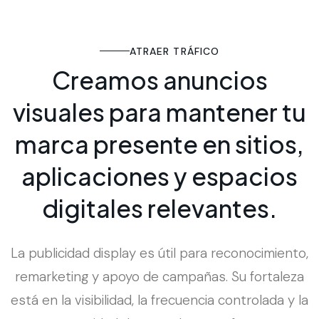
ATRAER TRÁFICO
C
r
e
a
m
o
s
a
n
u
n
c
i
o
s
v
i
s
u
a
l
e
s
p
a
r
a
m
a
n
t
e
n
e
r
t
u
m
a
r
c
a
p
r
e
s
e
n
t
e
e
n
s
i
t
i
o
s
,
a
p
l
i
c
a
c
i
o
n
e
s
y
e
s
p
a
c
i
o
s
d
i
g
i
t
a
l
e
s
r
e
l
e
v
a
n
t
e
s
.
La publicidad display es útil para reconocimiento,
remarketing y apoyo de campañas. Su fortaleza
está en la visibilidad, la frecuencia controlada y la