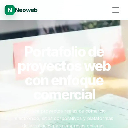
N
Neoweb
Portafolio de
proyectos web
con enfoque
comercial
Conoce proyectos reales de comercio
electrónico, sitios corporativos y plataformas
desarrolladas para empresas chilenas.