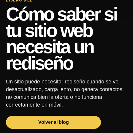
DISEÑO WEB
Cómo saber si
tu sitio web
necesita un
rediseño
Un sitio puede necesitar rediseño cuando se ve
desactualizado, carga lento, no genera contactos,
no comunica bien la oferta o no funciona
correctamente en móvil.
Volver al blog