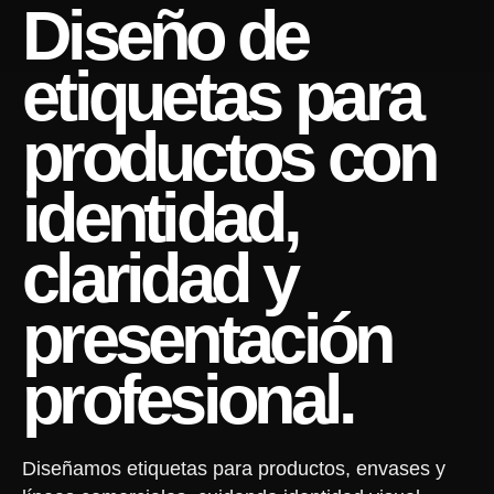
Diseño de
etiquetas para
productos con
identidad,
claridad y
presentación
profesional.
Diseñamos etiquetas para productos, envases y