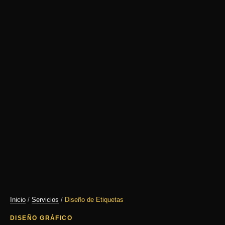
Inicio
/
Servicios
/
Diseño de Etiquetas
DISEÑO GRÁFICO