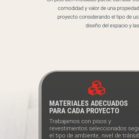
comodidad y valor de una propieda
proyecto considerando el tipo de uso,
diseño del espacio y l

MATERIALES ADECUADOS
PARA CADA PROYECTO
Trabajamos con pisos y
revestimientos seleccionados seg
el tipo de ambiente, nivel de tránsit