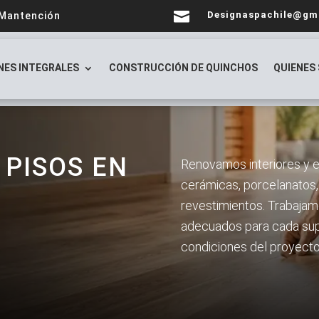

Designaspachile@gm
 Mantención
NES INTEGRALES
CONSTRUCCIÓN DE QUINCHOS
QUIENES
 PISOS EN
Renovamos interiores y ex
cerámicas, porcelanatos, p
revestimientos. Trabajam
adecuados para cada supe
condiciones del proyecto