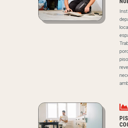
NU
Ins
dep
loc
espa
Tra
porc
piso
rev
nec
amb
PI
CO