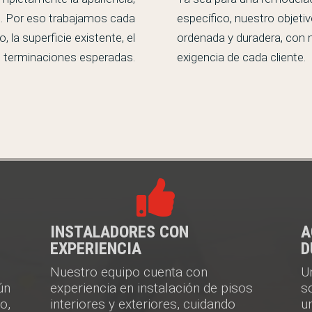
d. Por eso trabajamos cada
específico, nuestro objetiv
 la superficie existente, el
ordenada y duradera, con m
as terminaciones esperadas.
exigencia de cada cliente.

INSTALADORES CON
A
EXPERIENCIA
D
Nuestro equipo cuenta con
U
ún
experiencia en instalación de pisos
s
o,
interiores y exteriores, cuidando
u