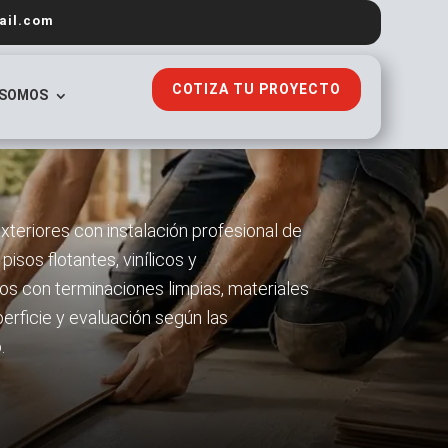
ail.com
COTIZA TU PROYECTO
 SOMOS
teriores con instalación profesional de
isos flotantes, vinílicos y
os con terminaciones limpias, materiales
rficie y evaluación según las
.