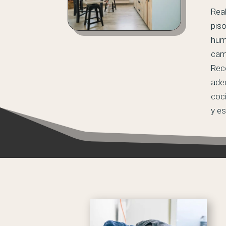
Rea
pis
hum
cam
Rec
ade
coci
y es