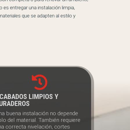
o es entregar una instalación limpia,
ateriales que se adapten al estilo y

CABADOS LIMPIOS Y
URADEROS
na buena instalación no depende
olo del material. También requiere
na correcta nivelación, cortes