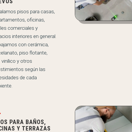
EVOS
talamos pisos para casas,
artamentos, oficinas,
ales comerciales y
cios interiores en general.
bajamos con cerámica,
elanato, piso flotante,
 vinílico y otros
estimientos según las
esidades de cada
iente.

SOS PARA BAÑOS,
CINAS Y TERRAZAS