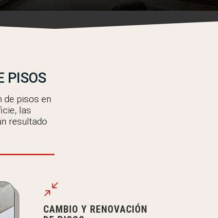
E PISOS
n de pisos en
cie, las
un resultado
/
CAMBIO Y RENOVACIÓN