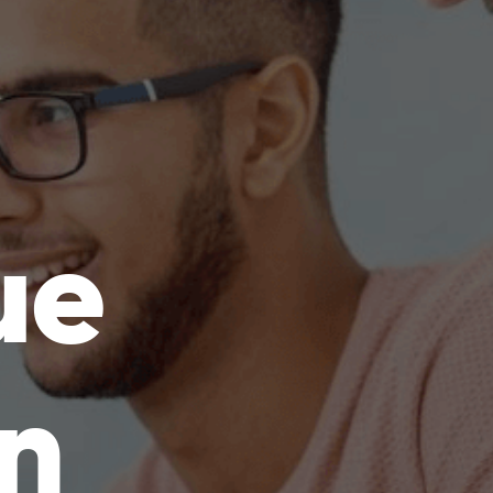
ue
un