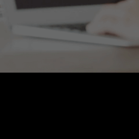
Contáctanos
Ventas:
ventas@webnic.cl