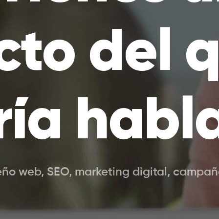
cto del q
ría habl
eño web, SEO, marketing digital, campaña