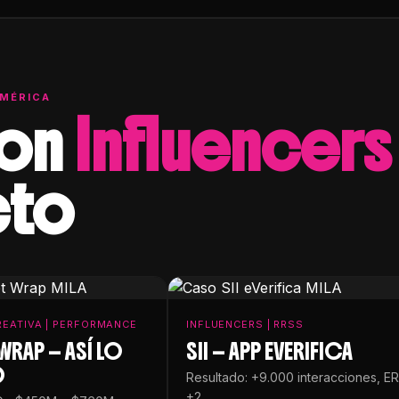
AMÉRICA
con
Influencers
cto
EATIVA | PERFORMANCE
INFLUENCERS | RRSS
WRAP — ASÍ LO
SII — APP EVERIFICA
O
Resultado: +9.000 interacciones, ER
+2