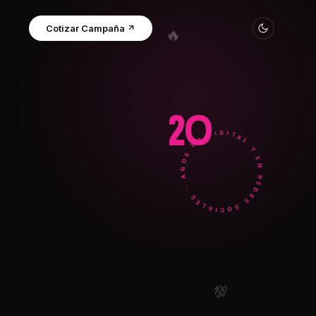
Cotizar Campaña
20
⭐
· AÑOS EN DIGITAL Y EN REDES SOCIALES ·