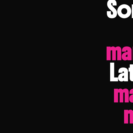
So
ma
La
m