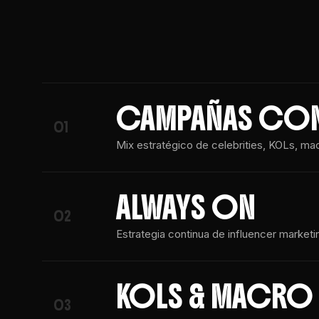
CAMPAÑAS CON
01
Mix estratégico de celebrities, KOLs, ma
ALWAYS ON
02
Estrategia continua de influencer marke
KOLS & MACRO 
03