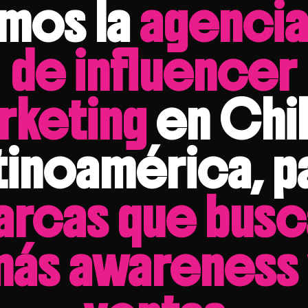
mos la
agencia
de influencer
rketing
en Chil
tinoamérica, p
arcas que busc
más awareness 