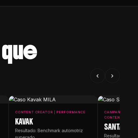
que
CONTENT CREATOR | PERFORMANCE
CAMPAÑA DE LAN
CONTENT
KAVAK
SANTA HEL
Resultado: Benchmark automotriz
Resultado: Lanz
superado