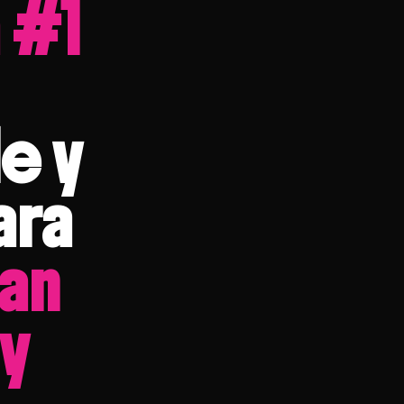
 #1
e y
ara
an
y