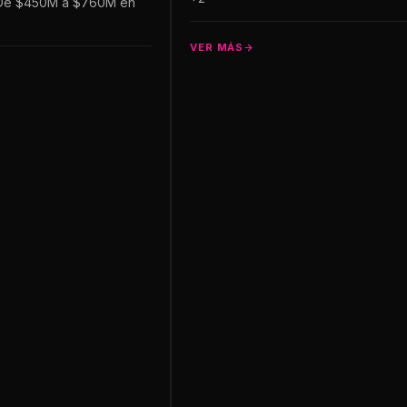
 De $450M a $760M en
VER MÁS