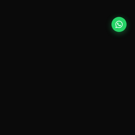
POR QUÉ KOLS & MACRO
LOS KOLS CONSTRUYEN
CONFIANZA MASIVA
EN TIEMPO RÉCORD
Los Key Opinion Leaders tienen audiencias millonarias