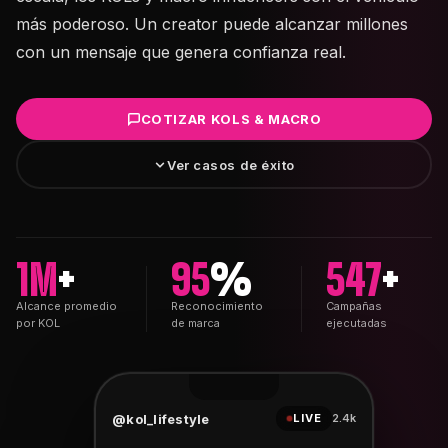
más poderoso. Un creator puede alcanzar millones
con un mensaje que genera confianza real.
COTIZAR KOLS & MACRO
Ver casos de éxito
1M
+
95
%
547
+
Alcance promedio
Reconocimiento
Campañas
por KOL
de marca
ejecutadas
@kol_lifestyle
LIVE
2.4k