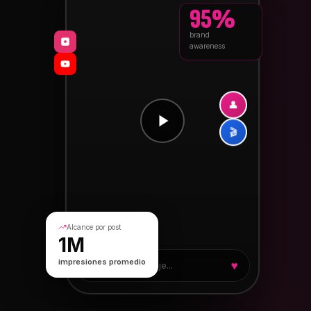
95%
brand
awareness
👤
🎬
Alcance por post
1M
♥
impresiones promedio
Escribe un mensaje...