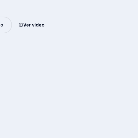
io
Ver video