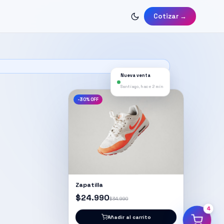
Cotizar →
Nueva venta
Santiago, hace 2 min
-30% OFF
Zapatilla
$24.990
$34.990
4
Añadir al carrito