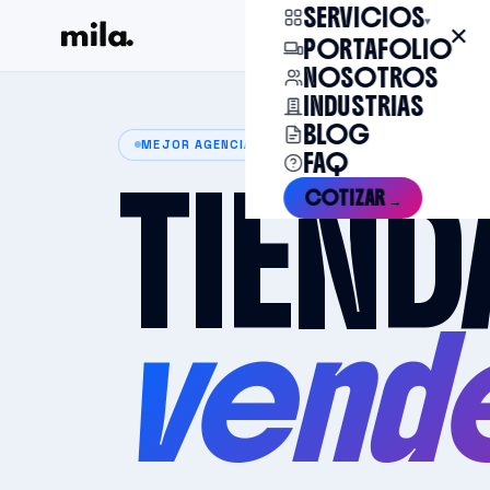
SERVICIOS
▾
✕
PORTAFOLIO
NOSOTROS
INDUSTRIAS
BLOG
MEJOR AGENCIA DE ECOMMERCE EN CHILE
FAQ
TIEND
COTIZAR →
vende