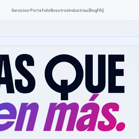
Servicios
Portafolio
Nosotros
Industrias
Blog
FAQ
▾
AS QUE
n más.