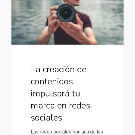
contenidos
impulsará
tu
marca
en
redes
sociales
La creación de
contenidos
impulsará tu
marca en redes
sociales
Las redes sociales son una de las