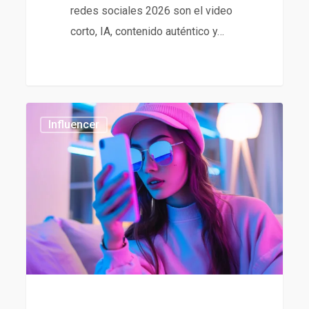
redes sociales 2026 son el video
corto, IA, contenido auténtico y…
Tendencias
437
Influencer
en
influencer
marketing
2026