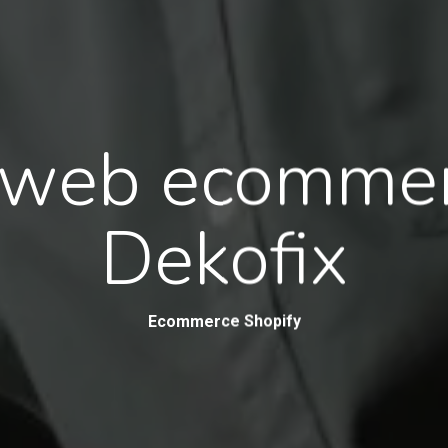
 web ecommer
Dekofix
Ecommerce Shopify