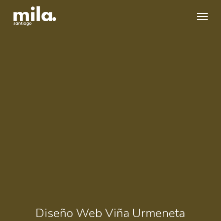
Skip
Menu
to
main
content
Diseño Web Viña Urmeneta