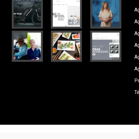
Ag
A
A
Ag
A
A
Po
T