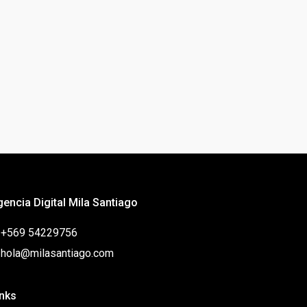
gencia Digital Mila Santiago
: +569 54229756
: hola@milasantiago.com
inks