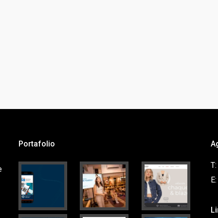
Portafolio
A
T
e
E
L