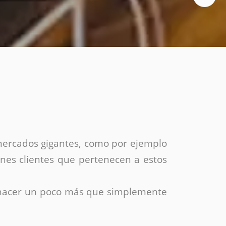
Social media
Diseño de folletos
Diseño flyer
Video
Animación
Vídeos corporativos
Motion graphics
Producción de vídeos
Video promocional
 mercados gigantes, como por ejemplo
ienes clientes que pertenecen a estos
 hacer un poco más que simplemente