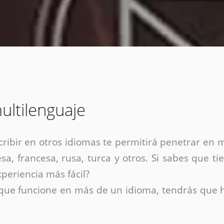
Diseño web mini sitios
Estrategia de marca
Next Cloud
Aplicaciones moviles
Identidad de marca
APP web móviles
Diseño de logo
Integración Webpay Plus
Directrices de la marca
Mantención Web
Redacción de textos
Directrices de voz
Rebranding
ultilenguaje
Fotografía / Dirección
Diseño infográfico
cribir en otros idiomas te permitirá penetrar en
sa, francesa, rusa, turca y otros. Si sabes que t
periencia más fácil?
a que funcione en más de un idioma, tendrás que