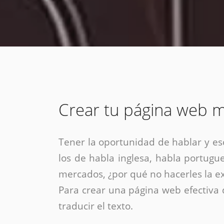
estrategia de
¡COTIZA AQUÍ!
DESDE $15 UF.
HABLAR CON EJECUTIVO
marketing digital.
DESDE $300 UF.
ASESORATE POR UN EXPERTO
Crear tu página web m
Tener la oportunidad de hablar y es
los de habla inglesa, habla portugue
mercados, ¿por qué no hacerles la ex
Para crear una página web efectiv
traducir el texto.