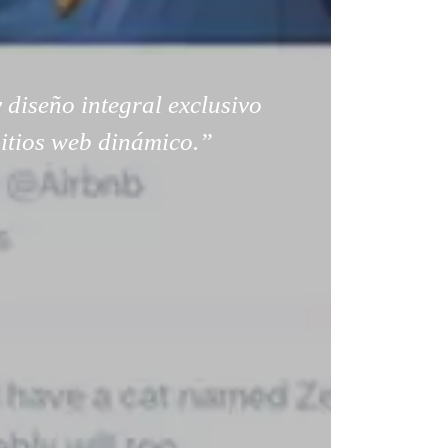
 diseño integral exclusivo
sitios web dinámico.”