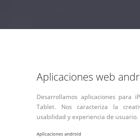
estrategia de
¡COTIZA AQUÍ!
DESDE $15 UF.
HABLAR CON EJECUTIVO
marketing digital.
DESDE $300 UF.
ASESORATE POR UN EXPERTO
Aplicaciones web andr
Desarrollamos aplicaciones para i
Tablet. Nos caracteriza la creati
usabilidad y experiencia de usuario.
Aplicaciones android