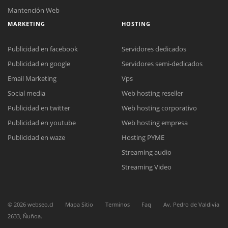
Mantención Web
MARKETING
HOSTING
Publicidad en facebook
Servidores dedicados
Publicidad en google
Servidores semi-dedicados
Email Marketing
Vps
Social media
Web hosting reseller
Reunión online
Publicidad en twitter
Web hosting corporativo
Nuestros ejecutivos le enviarán un correo electrónico con el enlace a
Chat Online
Meet para la reunión online.
Publicidad en youtube
Web hosting empresa
Cotización
Todos nuestros ejecutivos están fuera de línea. Complete el formulario
Publicidad en waze
Hosting PYME
para enviarnos un correo electrónico con sus datos personales.
Complete el formulario y nos contactaremos a la brevedad.
Streaming audio
Streaming Video
©
2026
webseo.cl
Mapa Sitio
Terminos
Faq
Av. Pedro de Valdivia
2633, Ñuñoa.