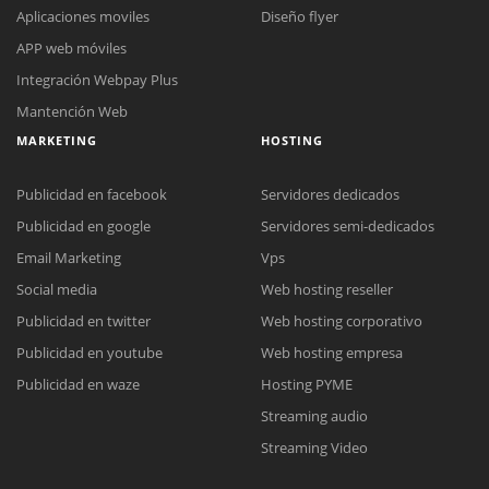
Aplicaciones moviles
Diseño flyer
APP web móviles
Integración Webpay Plus
Mantención Web
MARKETING
HOSTING
Publicidad en facebook
Servidores dedicados
Publicidad en google
Servidores semi-dedicados
Email Marketing
Vps
Social media
Web hosting reseller
Reunión online
Publicidad en twitter
Web hosting corporativo
Nuestros ejecutivos le enviarán un correo electrónico con el enlace a
Chat Online
Publicidad en youtube
Web hosting empresa
Meet para la reunión online.
Cotización
Todos nuestros ejecutivos están fuera de línea. Complete el formulario
Publicidad en waze
Hosting PYME
para enviarnos un correo electrónico con sus datos personales.
Complete el formulario y nos contactaremos a la brevedad.
Streaming audio
Streaming Video