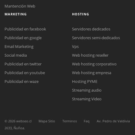
Mantención Web
MARKETING
HOSTING
Publicidad en facebook
Servidores dedicados
Publicidad en google
Servidores semi-dedicados
Email Marketing
Vps
Social media
Web hosting reseller
Reunión online
Publicidad en twitter
Web hosting corporativo
Nuestros ejecutivos le enviarán un correo electrónico con el enlace a
Chat Online
Meet para la reunión online.
Publicidad en youtube
Web hosting empresa
Cotización
Todos nuestros ejecutivos están fuera de línea. Complete el formulario
Publicidad en waze
Hosting PYME
para enviarnos un correo electrónico con sus datos personales.
Complete el formulario y nos contactaremos a la brevedad.
Streaming audio
Streaming Video
©
2026
webseo.cl
Mapa Sitio
Terminos
Faq
Av. Pedro de Valdivia
2633, Ñuñoa.