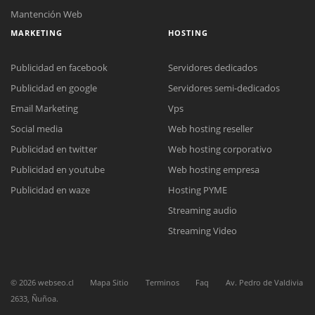
Mantención Web
MARKETING
HOSTING
Publicidad en facebook
Servidores dedicados
Publicidad en google
Servidores semi-dedicados
Email Marketing
Vps
Social media
Web hosting reseller
Reunión online
Publicidad en twitter
Web hosting corporativo
Nuestros ejecutivos le enviarán un correo electrónico con el enlace a
Chat Online
Meet para la reunión online.
Publicidad en youtube
Web hosting empresa
Cotización
Todos nuestros ejecutivos están fuera de línea. Complete el formulario
Publicidad en waze
Hosting PYME
para enviarnos un correo electrónico con sus datos personales.
Complete el formulario y nos contactaremos a la brevedad.
Streaming audio
Streaming Video
©
2026
webseo.cl
Mapa Sitio
Terminos
Faq
Av. Pedro de Valdivia
2633, Ñuñoa.