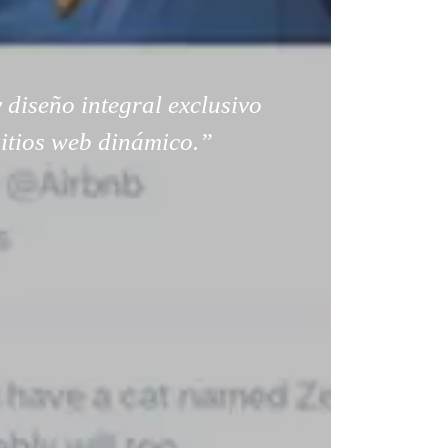
 diseño integral exclusivo
sitios web dinámico.”