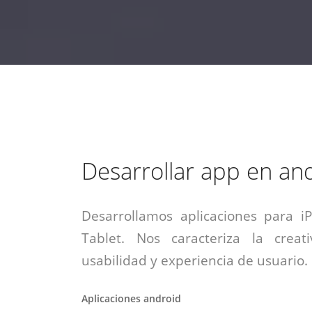
estrategia de
¡COTIZA AQUÍ!
DESDE $15 UF.
HABLAR CON EJECUTIVO
marketing digital.
DESDE $300 UF.
ASESORATE POR UN EXPERTO
Desarrollar app en an
Desarrollamos aplicaciones para i
Tablet. Nos caracteriza la creati
usabilidad y experiencia de usuario.
Aplicaciones android