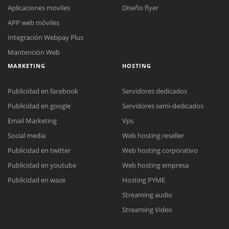
Aplicaciones moviles
Diseño flyer
APP web móviles
Integración Webpay Plus
Mantención Web
MARKETING
HOSTING
Publicidad en facebook
Servidores dedicados
Publicidad en google
Servidores semi-dedicados
Email Marketing
Vps
Social media
Web hosting reseller
Reunión online
Publicidad en twitter
Web hosting corporativo
Nuestros ejecutivos le enviarán un correo electrónico con el enlace a
Chat Online
Publicidad en youtube
Web hosting empresa
Meet para la reunión online.
Cotización
Todos nuestros ejecutivos están fuera de línea. Complete el formulario
Publicidad en waze
Hosting PYME
para enviarnos un correo electrónico con sus datos personales.
Complete el formulario y nos contactaremos a la brevedad.
Streaming audio
Streaming Video