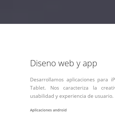
estrategia de
¡COTIZA AQUÍ!
DESDE $15 UF.
HABLAR CON EJECUTIVO
marketing digital.
DESDE $300 UF.
ASESORATE POR UN EXPERTO
Diseno web y app
Desarrollamos aplicaciones para i
Tablet. Nos caracteriza la creati
usabilidad y experiencia de usuario.
Aplicaciones android