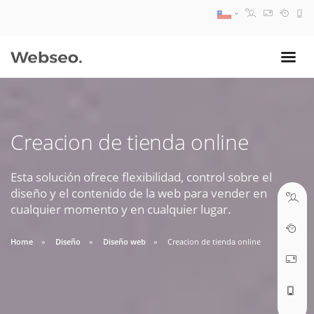
08:30 AM A 17:30 PM
ventas@webseo.cl
Creacion de tienda online
09:30 AM A 18:30 PM
soporte@webseo.cl
Esta solución ofrece flexibilidad, control sobre el
diseño y el contenido de la web para vender en
cualquier momento y en cualquier lugar.
Home
Diseño
Diseño web
Creacion de tienda online
ABRIR TICKET