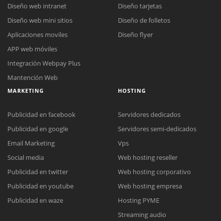
Diseño web intranet
Diseño tarjetas
Diseño web mini sitios
Diseño de folletos
Aplicaciones moviles
Diseño flyer
APP web móviles
Integración Webpay Plus
Mantención Web
MARKETING
HOSTING
Publicidad en facebook
Servidores dedicados
Publicidad en google
Servidores semi-dedicados
Email Marketing
Vps
Social media
Web hosting reseller
Publicidad en twitter
Web hosting corporativo
Reunión online
Publicidad en youtube
Web hosting empresa
Nuestros ejecutivos le enviarán un correo electrónico con el enlace a
Chat Online
Publicidad en waze
Hosting PYME
Meet para la reunión online.
Cotización
Streaming audio
Todos nuestros ejecutivos están fuera de línea. Complete el formulario