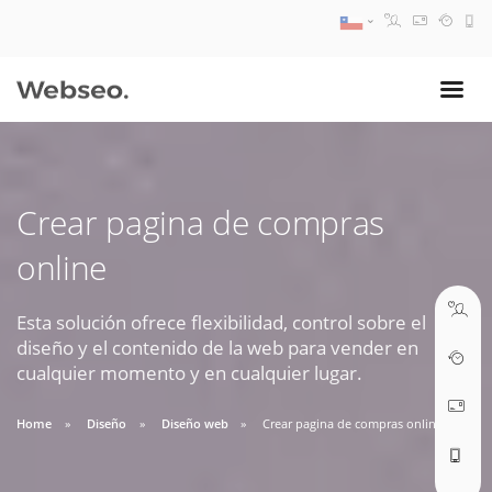
08:30 AM A 17:30 PM
ventas@webseo.cl
Crear pagina de compras
09:30 AM A 18:30 PM
online
soporte@webseo.cl
Esta solución ofrece flexibilidad, control sobre el
diseño y el contenido de la web para vender en
cualquier momento y en cualquier lugar.
ABRIR TICKET
Home
Diseño
Diseño web
Crear pagina de compras online