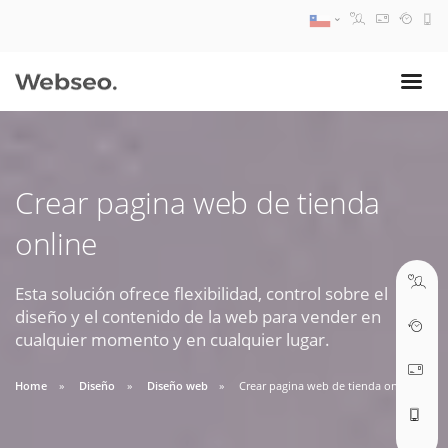
08:30 AM A 17:30 PM
ventas@webseo.cl
Crear pagina web de tienda
09:30 AM A 18:30 PM
online
soporte@webseo.cl
Esta solución ofrece flexibilidad, control sobre el
diseño y el contenido de la web para vender en
cualquier momento y en cualquier lugar.
ABRIR TICKET
Home
Diseño
Diseño web
Crear pagina web de tienda online