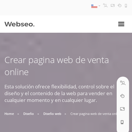
08:30 AM A 17:30 PM
ventas@webseo.cl
Crear pagina web de venta
09:30 AM A 18:30 PM
online
soporte@webseo.cl
Esta solución ofrece flexibilidad, control sobre el
diseño y el contenido de la web para vender en
cualquier momento y en cualquier lugar.
ABRIR TICKET
Home
Diseño
Diseño web
Crear pagina web de venta online