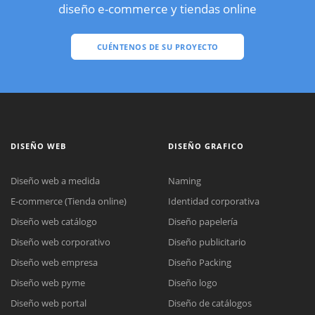
diseño e-commerce y tiendas online
CUÉNTENOS DE SU PROYECTO
DISEÑO WEB
DISEÑO GRAFICO
Diseño web a medida
Naming
E-commerce (Tienda online)
Identidad corporativa
Diseño web catálogo
Diseño papelería
Diseño web corporativo
Diseño publicitario
Diseño web empresa
Diseño Packing
Diseño web pyme
Diseño logo
Diseño web portal
Diseño de catálogos