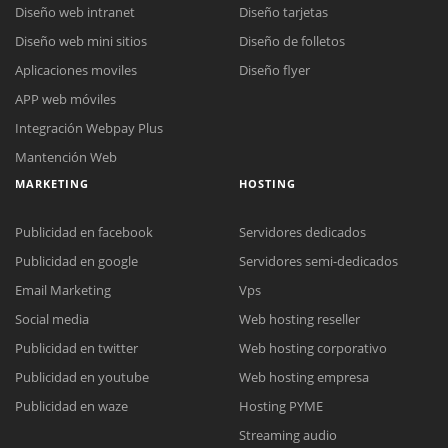
Diseño web intranet
Diseño tarjetas
Diseño web mini sitios
Diseño de folletos
Aplicaciones moviles
Diseño flyer
APP web móviles
Integración Webpay Plus
Mantención Web
MARKETING
HOSTING
Publicidad en facebook
Servidores dedicados
Publicidad en google
Servidores semi-dedicados
Email Marketing
Vps
Social media
Web hosting reseller
Publicidad en twitter
Web hosting corporativo
Reunión online
Publicidad en youtube
Web hosting empresa
Nuestros ejecutivos le enviarán un correo electrónico con el enlace a
Chat Online
Publicidad en waze
Hosting PYME
Meet para la reunión online.
Cotización
Streaming audio
Todos nuestros ejecutivos están fuera de línea. Complete el formulario