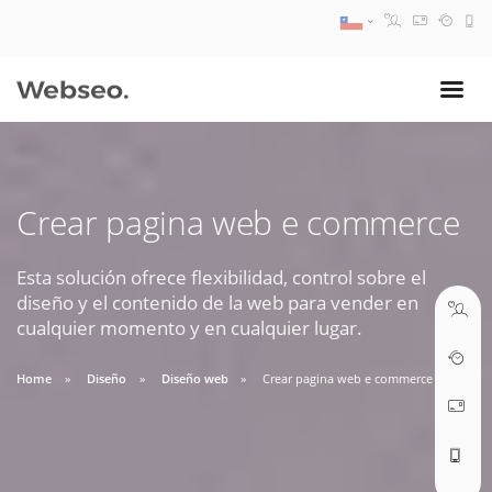
08:30 AM A 17:30 PM
ventas@webseo.cl
Crear pagina web e commerce
09:30 AM A 18:30 PM
soporte@webseo.cl
Esta solución ofrece flexibilidad, control sobre el
diseño y el contenido de la web para vender en
cualquier momento y en cualquier lugar.
Home
Diseño
Diseño web
Crear pagina web e commerce
ABRIR TICKET