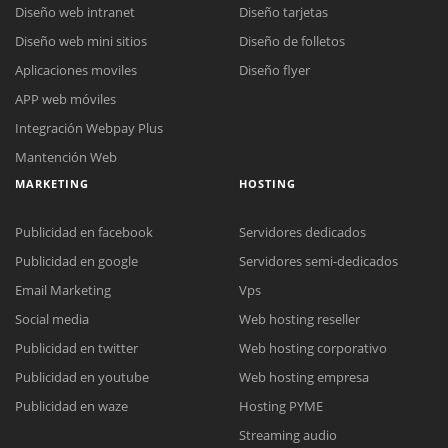
Diseño web intranet
Diseño tarjetas
Diseño web mini sitios
Diseño de folletos
Aplicaciones moviles
Diseño flyer
APP web móviles
Integración Webpay Plus
Mantención Web
MARKETING
HOSTING
Publicidad en facebook
Servidores dedicados
Publicidad en google
Servidores semi-dedicados
Email Marketing
Vps
Social media
Web hosting reseller
Publicidad en twitter
Web hosting corporativo
Reunión online
Publicidad en youtube
Web hosting empresa
Nuestros ejecutivos le enviarán un correo electrónico con el enlace a
Chat Online
Publicidad en waze
Hosting PYME
Meet para la reunión online.
Cotización
Streaming audio
Todos nuestros ejecutivos están fuera de línea. Complete el formulario