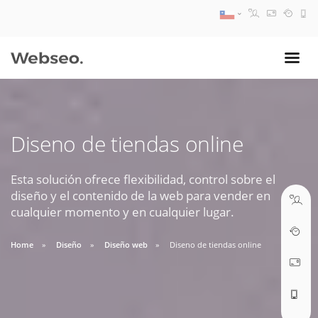
08:30 AM A 17:30 PM
ventas@webseo.cl
Diseno de tiendas online
09:30 AM A 18:30 PM
soporte@webseo.cl
Esta solución ofrece flexibilidad, control sobre el
diseño y el contenido de la web para vender en
cualquier momento y en cualquier lugar.
Home
Diseño
Diseño web
Diseno de tiendas online
ABRIR TICKET