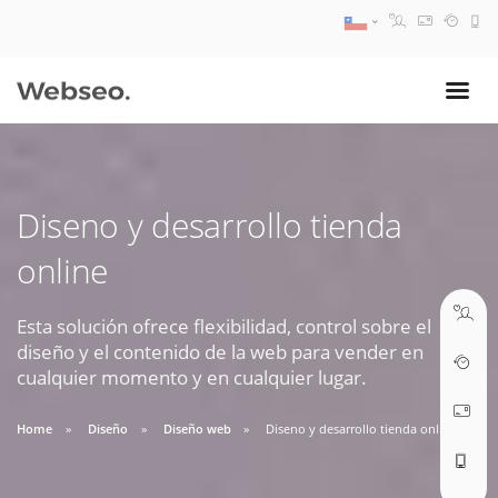
08:30 AM A 17:30 PM
ventas@webseo.cl
Diseno y desarrollo tienda
09:30 AM A 18:30 PM
online
soporte@webseo.cl
Esta solución ofrece flexibilidad, control sobre el
diseño y el contenido de la web para vender en
cualquier momento y en cualquier lugar.
ABRIR TICKET
Home
Diseño
Diseño web
Diseno y desarrollo tienda online