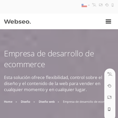
08:30 AM A 17:30 PM
ventas@webseo.cl
Empresa de desarrollo de
09:30 AM A 18:30 PM
ecommerce
soporte@webseo.cl
Esta solución ofrece flexibilidad, control sobre el
diseño y el contenido de la web para vender en
cualquier momento y en cualquier lugar.
ABRIR TICKET
Home
Diseño
Diseño web
Empresa de desarrollo de ecommerce