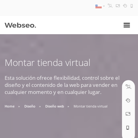
08:30 AM A 17:30 PM
ventas@webseo.cl
Montar tienda virtual
09:30 AM A 18:30 PM
soporte@webseo.cl
Esta solución ofrece flexibilidad, control sobre el
diseño y el contenido de la web para vender en
cualquier momento y en cualquier lugar.
Home
Diseño
Diseño web
Montar tienda virtual
ABRIR TICKET