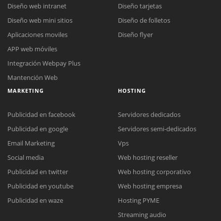
Diseño web intranet
Diseño tarjetas
Diseño web mini sitios
Diseño de folletos
Aplicaciones moviles
Diseño flyer
APP web móviles
Integración Webpay Plus
Mantención Web
MARKETING
HOSTING
Publicidad en facebook
Servidores dedicados
Publicidad en google
Servidores semi-dedicados
Email Marketing
Vps
Social media
Web hosting reseller
Publicidad en twitter
Web hosting corporativo
Reunión online
Publicidad en youtube
Web hosting empresa
Nuestros ejecutivos le enviarán un correo electrónico con el enlace a
Chat Online
Publicidad en waze
Hosting PYME
Meet para la reunión online.
Cotización
Streaming audio
Todos nuestros ejecutivos están fuera de línea. Complete el formulario