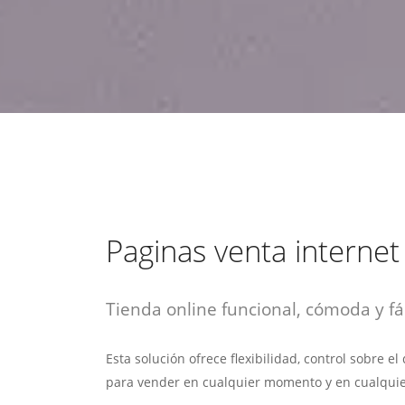
estrategia de
¡COTIZA AQUÍ!
DESDE $15 UF.
HABLAR CON EJECUTIVO
marketing digital.
DESDE $300 UF.
ASESORATE POR UN EXPERTO
Paginas venta internet
Tienda online funcional, cómoda y fác
Esta solución ofrece flexibilidad, control sobre e
para vender en cualquier momento y en cualquie