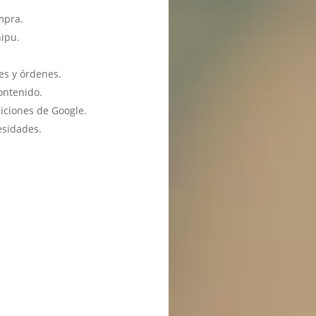
mpra.
hipu.
es y órdenes.
ontenido.
iciones de Google.
esidades.