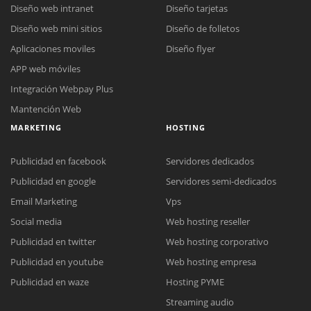
Diseño web intranet
Diseño tarjetas
Diseño web mini sitios
Diseño de folletos
Aplicaciones moviles
Diseño flyer
APP web móviles
Integración Webpay Plus
Mantención Web
MARKETING
HOSTING
Publicidad en facebook
Servidores dedicados
Publicidad en google
Servidores semi-dedicados
Email Marketing
Vps
Social media
Web hosting reseller
Publicidad en twitter
Web hosting corporativo
Reunión online
Publicidad en youtube
Web hosting empresa
Nuestros ejecutivos le enviarán un correo electrónico con el enlace a
Chat Online
Publicidad en waze
Hosting PYME
Meet para la reunión online.
Cotización
Streaming audio
Todos nuestros ejecutivos están fuera de línea. Complete el formulario