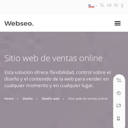
08:30 AM A 17:30 PM
ventas@webseo.cl
Sitio web de ventas online
09:30 AM A 18:30 PM
soporte@webseo.cl
Esta solución ofrece flexibilidad, control sobre el
diseño y el contenido de la web para vender en
cualquier momento y en cualquier lugar.
Home
Diseño
Diseño web
Sitio web de ventas online
ABRIR TICKET