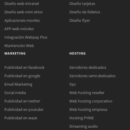
Diseño web intranet
Diseño tarjetas
Diseño web mini sitios
Diseño de folletos
Aplicaciones moviles
Diseño flyer
APP web móviles
Integración Webpay Plus
Mantención Web
MARKETING
HOSTING
Publicidad en facebook
Servidores dedicados
Publicidad en google
Servidores semi-dedicados
Email Marketing
Vps
Social media
Web hosting reseller
Publicidad en twitter
Web hosting corporativo
Reunión online
Publicidad en youtube
Web hosting empresa
Nuestros ejecutivos le enviarán un correo electrónico con el enlace a
Chat Online
Publicidad en waze
Hosting PYME
Meet para la reunión online.
Cotización
Streaming audio
Todos nuestros ejecutivos están fuera de línea. Complete el formulario