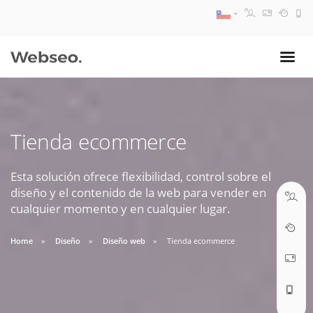
08:30 AM A 17:30 PM
ventas@webseo.cl
Tienda ecommerce
09:30 AM A 18:30 PM
soporte@webseo.cl
Esta solución ofrece flexibilidad, control sobre el
diseño y el contenido de la web para vender en
cualquier momento y en cualquier lugar.
Home
Diseño
Diseño web
Tienda ecommerce
ABRIR TICKET