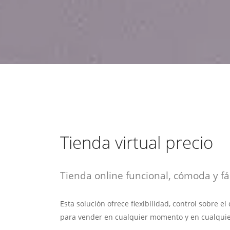
estrategia de
¡COTIZA AQUÍ!
DESDE $15 UF.
HABLAR CON EJECUTIVO
marketing digital.
DESDE $300 UF.
ASESORATE POR UN EXPERTO
Tienda virtual precio
Tienda online funcional, cómoda y fác
Esta solución ofrece flexibilidad, control sobre e
para vender en cualquier momento y en cualquie