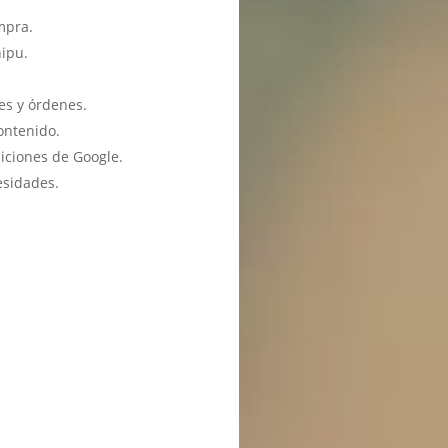
mpra.
hipu.
es y órdenes.
ontenido.
iciones de Google.
esidades.