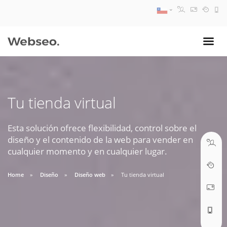
08:30 AM A 17:30 PM
ventas@webseo.cl
Tu tienda virtual
09:30 AM A 18:30 PM
soporte@webseo.cl
Esta solución ofrece flexibilidad, control sobre el
diseño y el contenido de la web para vender en
cualquier momento y en cualquier lugar.
Home
Diseño
Diseño web
Tu tienda virtual
ABRIR TICKET