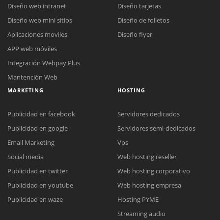
Diseño web intranet
Diseño tarjetas
Diseño web mini sitios
Diseño de folletos
Aplicaciones moviles
Diseño flyer
APP web móviles
Integración Webpay Plus
Mantención Web
MARKETING
HOSTING
Publicidad en facebook
Servidores dedicados
Publicidad en google
Servidores semi-dedicados
Email Marketing
Vps
Social media
Web hosting reseller
Publicidad en twitter
Web hosting corporativo
Reunión online
Publicidad en youtube
Web hosting empresa
Nuestros ejecutivos le enviarán un correo electrónico con el enlace a
Chat Online
Publicidad en waze
Hosting PYME
Meet para la reunión online.
Cotización
Streaming audio
Todos nuestros ejecutivos están fuera de línea. Complete el formulario