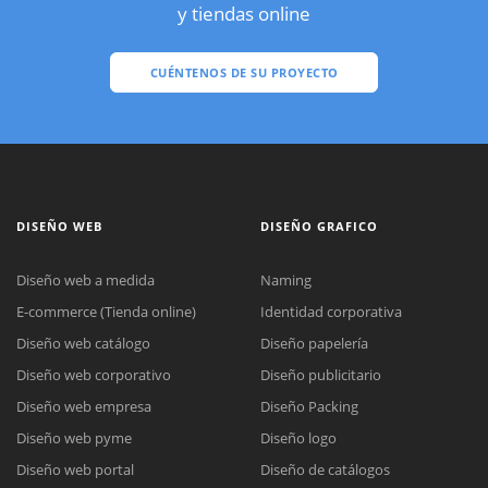
y tiendas online
CUÉNTENOS DE SU PROYECTO
DISEÑO WEB
DISEÑO GRAFICO
Diseño web a medida
Naming
E-commerce (Tienda online)
Identidad corporativa
Diseño web catálogo
Diseño papelería
Diseño web corporativo
Diseño publicitario
Diseño web empresa
Diseño Packing
Diseño web pyme
Diseño logo
Diseño web portal
Diseño de catálogos