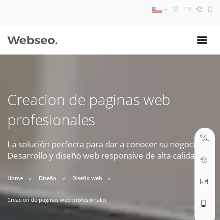
08:30 AM A 17:30 PM
ventas@webseo.cl
Creacion de paginas web
09:30 AM A 18:30 PM
profesionales
soporte@webseo.cl
La solución perfecta para dar a conocer su negocio.
Desarrollo y diseño web responsive de alta calidad.
ABRIR TICKET
Home
Diseño
Diseño web
Creacion de paginas web profesionales