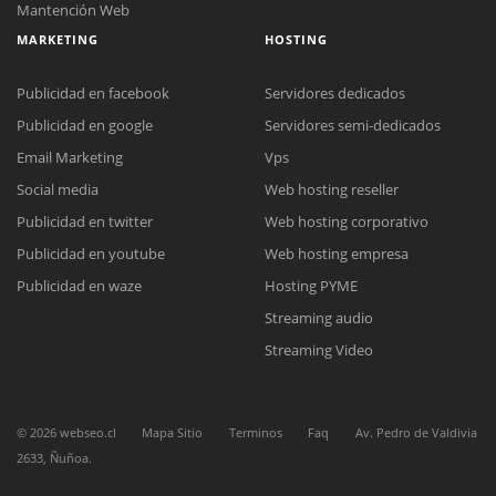
Mantención Web
MARKETING
HOSTING
Publicidad en facebook
Servidores dedicados
Publicidad en google
Servidores semi-dedicados
Email Marketing
Vps
Social media
Web hosting reseller
Reunión online
Publicidad en twitter
Web hosting corporativo
Nuestros ejecutivos le enviarán un correo electrónico con el enlace a
Chat Online
Meet para la reunión online.
Publicidad en youtube
Web hosting empresa
Cotización
Todos nuestros ejecutivos están fuera de línea. Complete el formulario
Publicidad en waze
Hosting PYME
para enviarnos un correo electrónico con sus datos personales.
Complete el formulario y nos contactaremos a la brevedad.
Streaming audio
Streaming Video
©
2026
webseo.cl
Mapa Sitio
Terminos
Faq
Av. Pedro de Valdivia
2633, Ñuñoa.